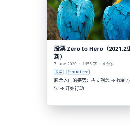
股票 Zero to Hero（2021.2
新）
7 June 2020
·
1656 字
·
4 分钟
股票
Zero to Hero
股票入门的姿势：树立观念 → 找到
法 → 开始行动