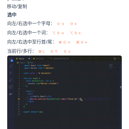
移动/复制
选中
向左/右选中一个字母：
⇧ →
⇧ ←
向左/右选中一个词：
⌥ ⇧ →
⌥ ⇧ ←
向左/右选中至行首/尾：
⌘ ⇧ →
⌘ ⇧ ←
当前行/多行：
⌘ L
⇧ ↑
⇧ ↓