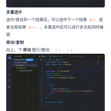
多重选中
选中/查找到一个结果后，可以选中下一个结果
或
⌘ D
者全部结果
，多重选中后可以进行多光标同时编
⌘ ⇧ L
辑
移动/复制
向上、下
移动
整行/整块：
⌥ ↑
⌥ ↓