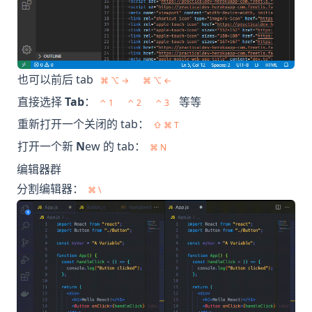
也可以前后 tab
⌘ ⌥ →
⌘ ⌥ ←
直接选择
Tab
：
等等
⌃ 1
⌃ 2
⌃ 3
重新打开一个关闭的 tab：
⇧ ⌘ T
打开一个新
N
ew 的 tab：
⌘ N
编辑器群
分割编辑器：
⌘ \