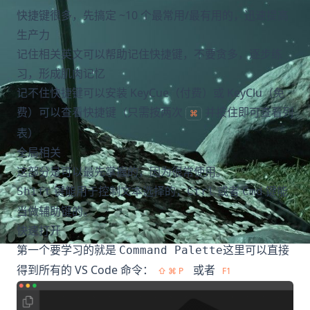
快捷键很多，先搞定 ~10 个最常用/最有用的，迅速提高
生产力
记住相关英文可以帮助记住快捷键，不要贪多，逐步练
习，形成肌肉记忆
记不住快捷键可以安装
KeyCue
（付费）或
KeyClu
（免
费）可以查看快捷键（只需按两次
并按住即可查看列
⌘
表）
全局相关
这部分是可以最先掌握的，因为很常使用。
键能用于控制文本选择的，
或者
键能
Shift
Ctrl
Cmd
当做辅助键的。
快速打开
第一个要学习的就是
这里可以直接
Command Palette
得到所有的 VS Code 命令：
或者
⇧ ⌘ P
F1