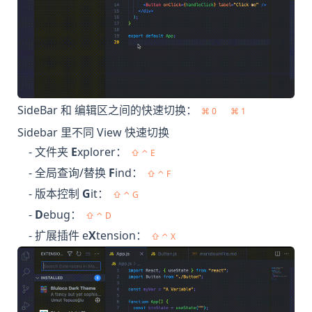
SideBar 和 编辑区之间的快速切换：
⌘ 0
⌘ 1
Sidebar 里不同 View 快速切换
- 文件夹
E
xplorer：
⇧ ⌃ E
- 全局查询/替换
F
ind：
⇧ ⌃ F
- 版本控制
G
it：
⇧ ⌃ G
-
D
ebug：
⇧ ⌃ D
- 扩展插件 e
X
tension：
⇧ ⌃ X