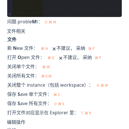
问题 proble
M
t：
⇧ ⌘ M
文件相关
文件
新
N
ew 文件：
不建议， 采纳
⌘ N
⌘ P
打开
O
pen 文件：
不建议， 采纳
⌘ O
⌘ P
关闭单个文件：
⌘ W
关闭所有文件：
⌘ K W
关闭整个 instance（包括 workspace）：
⇧ ⌘ W
保存
S
ave 单个文件：
⌘ S
保存
S
ave 所有文件：
⇧ ⌘ S
打开文件对应显示在 Explorer 里：
⌥ ⌘ R
编辑操作