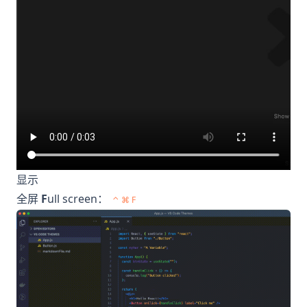
显示
全屏
F
ull screen：
⌃ ⌘ F