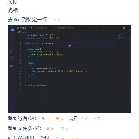
光标
光标
去
G
o 到特定一行：
⌃ G
跳到行首/尾：
或者
⌘ →
⌘ →
⌃ A
⌃ E
跳到文件头/尾：
⌘ ↑
⌘ ↓
向左/右跳过一个词：
⌥ →
⌥ ←