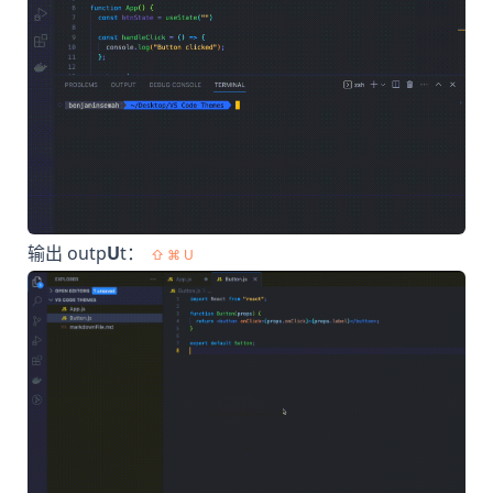
输出 outp
U
t：
⇧ ⌘ U