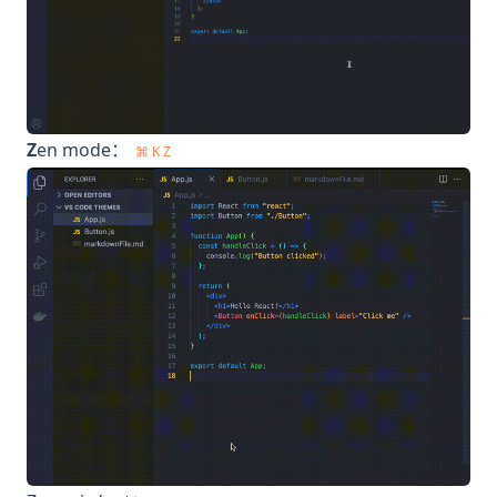
Z
en mode：
⌘ K Z