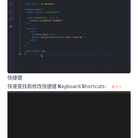
快捷键
快速查找和修改快捷键
K
eyboard
S
hortcuts：
⌘ K S