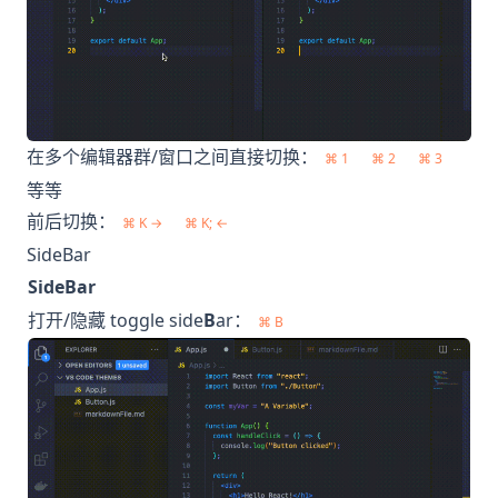
在多个编辑器群/窗口之间直接切换：
⌘ 1
⌘ 2
⌘ 3
等等
前后切换：
⌘ K →
⌘ K; ←
SideBar
SideBar
打开/隐藏 toggle side
B
ar：
⌘ B