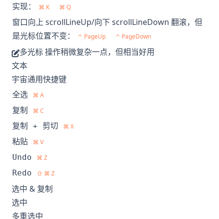
实现：
⌘ K
⌘ Q
窗口向上 scrollLineUp/向下 scrollLineDown 翻滚，但
是光标位置不变：
⌃ PageUp
⌃ PageDown
多光标
操作稍微复杂一点，但相当好用
文本
宇宙通用快捷键
全选
⌘ A
复制
⌘ C
复制 + 剪切
⌘ X
粘贴
⌘ V
Undo
⌘ Z
Redo
⇧ ⌘ Z
选中 & 复制
选中
多重选中