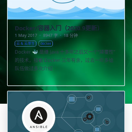
Docker/容器入门（2020.9更新）
1 May 2017
·
8947 字
·
18 分钟
云 & 云原生
docker
Docker 🐳 是继 Java 十多年之后又一个“颠覆性”
的技术，接触 Docker 三年有余，过去一年多给
队伍做过多次介绍