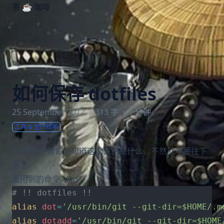
茶 ☕️ 咖啡
如何保存 dotfiles
25 September 2017
·
313 字
·
1 分钟
工具 & 生产效率
dotfiles - 你肯定知道这个东西是什么，不然就不要往下
看了
要用到的命令 alias
# !! dotfiles !!
alias
dot
=
'/usr/bin/git --git-dir=$HOME/.m
alias
dotadd
=
'/usr/bin/git --git-dir=$HOME