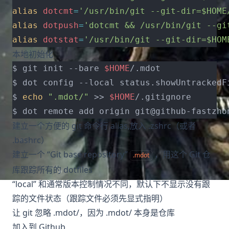
alias
dotcmt
=
'/usr/bin/git --git-dir=$HOME
alias
dotpush
=
'dotcmt && /usr/bin/git --gi
alias
dotstat
=
'/usr/bin/git --git-dir=$HOM
本地初始化
$ git init --bare 
$HOME
$ 
echo
".mdot/"
 >> 
$HOME
建立一个方便的 git 命令行 alias,放入 .zshrc（或者
.bashrc）
建立一个
“Git base repository”
，用这个 Git 仓
.mdot
库跟踪所有的 dotfiles
“local” 和通常版本控制情况不同，默认下不显示没有跟
踪的文件状态（跟踪文件必须先显式指明）
让 git 忽略 .mdot/，因为 .mdot/ 本身是仓库
加入到 Github